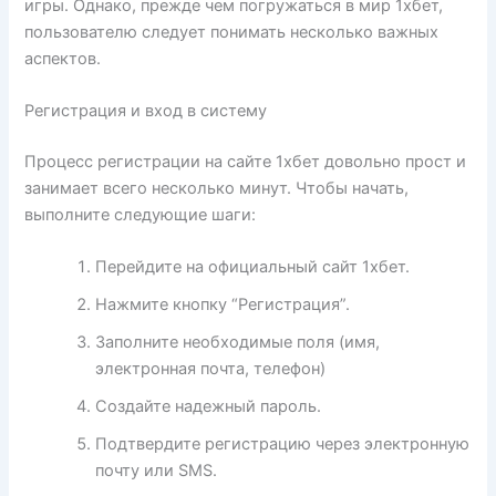
игры. Однако, прежде чем погружаться в мир 1хбет,
пользователю следует понимать несколько важных
аспектов.
Регистрация и вход в систему
Процесс регистрации на сайте 1хбет довольно прост и
занимает всего несколько минут. Чтобы начать,
выполните следующие шаги:
Перейдите на официальный сайт 1хбет.
Нажмите кнопку “Регистрация”.
Заполните необходимые поля (имя,
электронная почта, телефон)
Создайте надежный пароль.
Подтвердите регистрацию через электронную
почту или SMS.