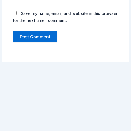
Save my name, email, and website in this browser
for the next time I comment.