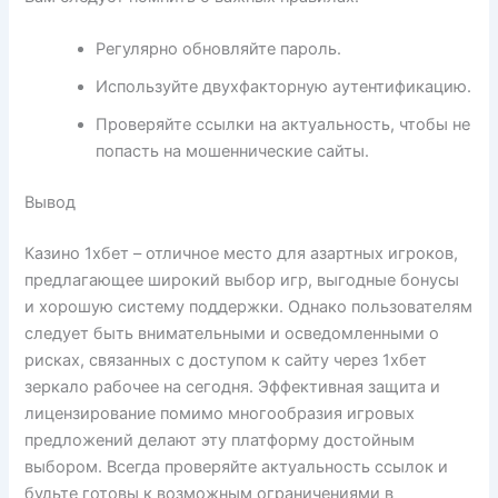
Регулярно обновляйте пароль.
Используйте двухфакторную аутентификацию.
Проверяйте ссылки на актуальность, чтобы не
попасть на мошеннические сайты.
Вывод
Казино 1хбет – отличное место для азартных игроков,
предлагающее широкий выбор игр, выгодные бонусы
и хорошую систему поддержки. Однако пользователям
следует быть внимательными и осведомленными о
рисках, связанных с доступом к сайту через 1хбет
зеркало рабочее на сегодня. Эффективная защита и
лицензирование помимо многообразия игровых
предложений делают эту платформу достойным
выбором. Всегда проверяйте актуальность ссылок и
будьте готовы к возможным ограничениями в