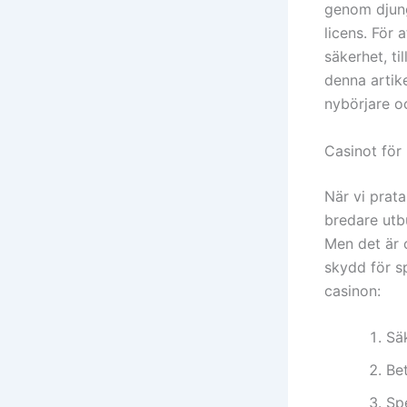
genom djung
licens. För 
säkerhet, t
denna artik
nybörjare oc
Casinot för
När vi prata
bredare utb
Men det är 
skydd för sp
casinon:
Sä
Be
Sp