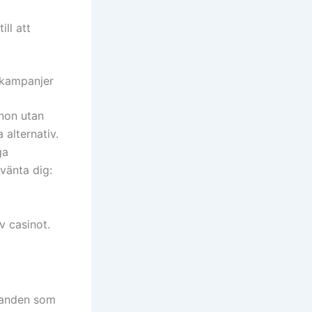
ill att
 kampanjer
inon utan
alternativ.
ga
vänta dig:
v casinot.
danden som