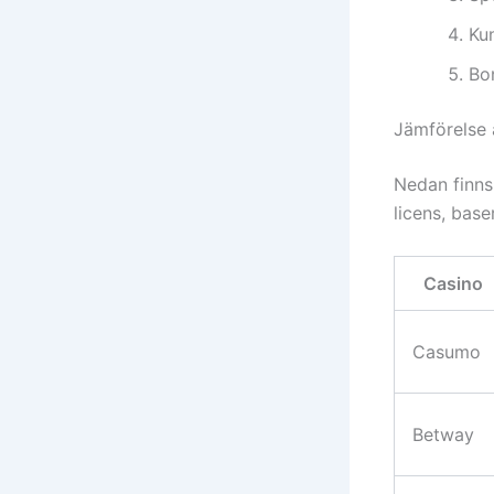
Ku
Bo
Jämförelse 
Nedan finns
licens, bas
Casino
Casumo
Betway