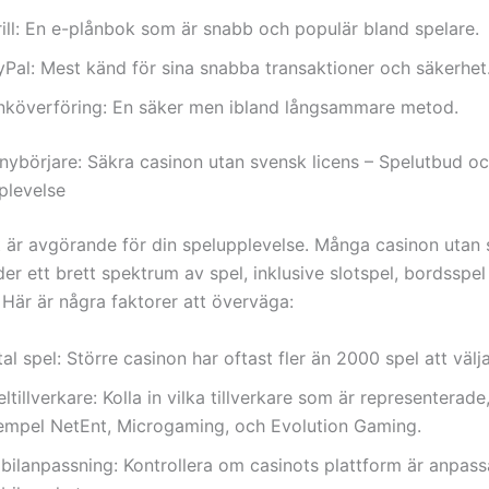
rill: En e-plånbok som är snabb och populär bland spelare.
yPal: Mest känd för sina snabba transaktioner och säkerhet
nköverföring: En säker men ibland långsammare metod.
 nybörjare: Säkra casinon utan svensk licens – Spelutbud o
plevelse
 är avgörande för din spelupplevelse. Många casinon utan
der ett brett spektrum av spel, inklusive slotspel, bordsspel
 Här är några faktorer att överväga:
al spel: Större casinon har oftast fler än 2000 spel att välj
ltillverkare: Kolla in vilka tillverkare som är representerade, 
empel NetEnt, Microgaming, och Evolution Gaming.
bilanpassning: Kontrollera om casinots plattform är anpass