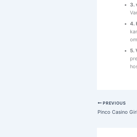
3.
Van
4.
kan
om
5.
pr
ho
PREVIOUS