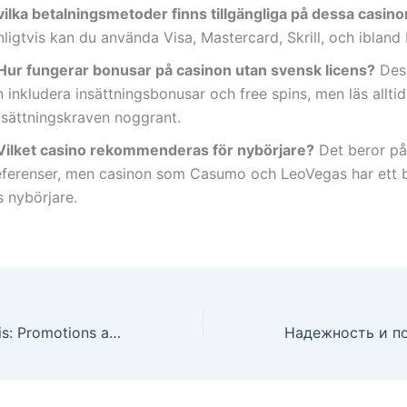
 vilka betalningsmetoder finns tillgängliga på dessa casin
ligtvis kan du använda Visa, Mastercard, Skrill, och ibland
 Hur fungerar bonusar på casinon utan svensk licens?
Des
 inkludera insättningsbonusar och free spins, men läs alltid
sättningskraven noggrant.
 Vilket casino rekommenderas för nybörjare?
Det beror på
eferenser, men casinon som Casumo och LeoVegas har ett b
s nybörjare.
Pinco Casino Giris: Promotions and Bonuses You Can’t Miss