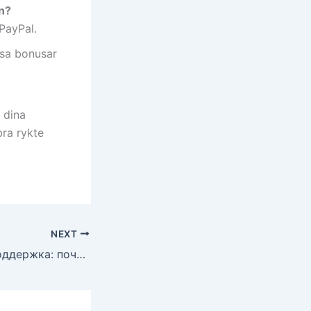
on?
 PayPal.
sa bonusar
 dina
ra rykte
NEXT
Надежность и поддержка: почему пользователи из Казахстана выбирают Пинап KZ