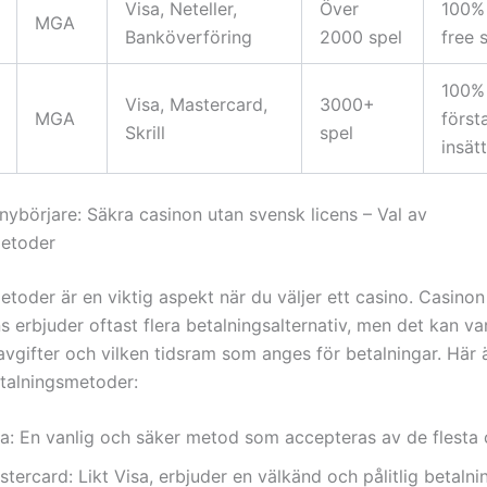
Visa, Neteller,
Över
100%
MGA
Banköverföring
2000 spel
free 
100%
Visa, Mastercard,
3000+
MGA
först
Skrill
spel
insät
nybörjare: Säkra casinon utan svensk licens – Val av
metoder
toder är en viktig aspekt när du väljer ett casino. Casinon
s erbjuder oftast flera betalningsalternativ, men det kan va
avgifter och vilken tidsram som anges för betalningar. Här 
talningsmetoder:
sa: En vanlig och säker metod som accepteras av de flesta 
tercard: Likt Visa, erbjuder en välkänd och pålitlig betalni