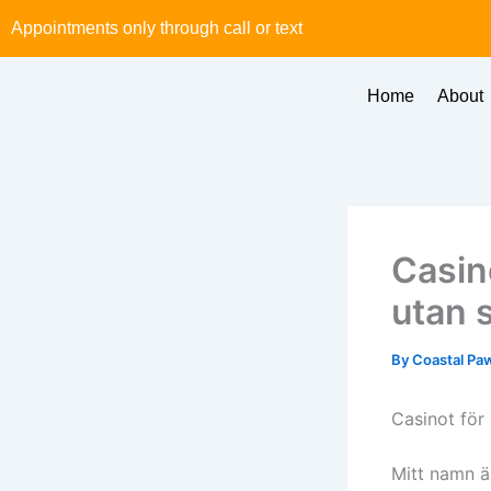
Skip
Appointments only through call or text
to
content
Home
About
Casin
utan 
By
Coastal Pa
Casinot för
Mitt namn ä