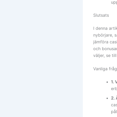
up
Slutsats
I denna arti
nybörjare, 
jämföra cas
och bonusar
väljer, se til
Vanliga frå
1.
erb
2.
cas
pål