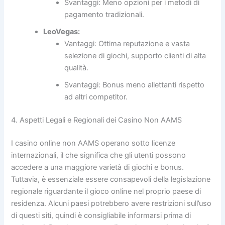
Svantaggi: Meno opzioni per i metodi di
pagamento tradizionali.
LeoVegas:
Vantaggi: Ottima reputazione e vasta
selezione di giochi, supporto clienti di alta
qualità.
Svantaggi: Bonus meno allettanti rispetto
ad altri competitor.
4. Aspetti Legali e Regionali dei Casino Non AAMS
I casino online non AAMS operano sotto licenze
internazionali, il che significa che gli utenti possono
accedere a una maggiore varietà di giochi e bonus.
Tuttavia, è essenziale essere consapevoli della legislazione
regionale riguardante il gioco online nel proprio paese di
residenza. Alcuni paesi potrebbero avere restrizioni sull’uso
di questi siti, quindi è consigliabile informarsi prima di