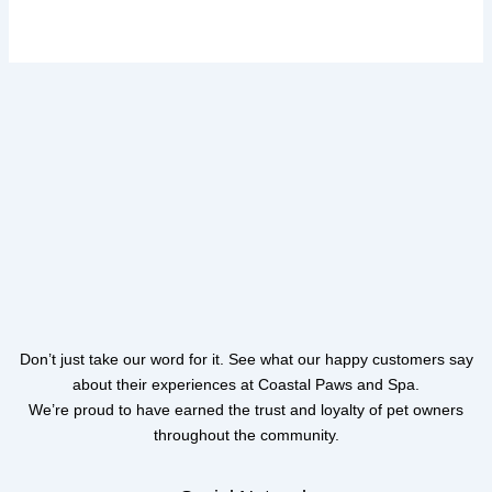
Don’t just take our word for it. See what our happy customers say
about their experiences at Coastal Paws and Spa.
We’re proud to have earned the trust and loyalty of pet owners
throughout the community.