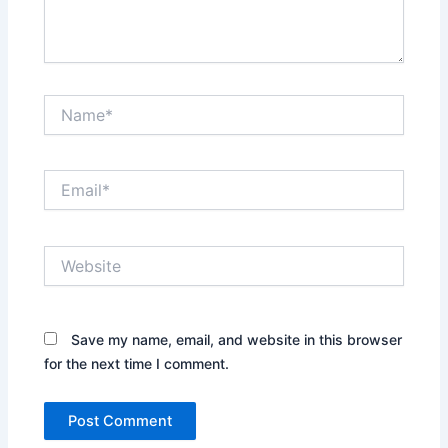
Name*
Email*
Website
Save my name, email, and website in this browser
for the next time I comment.