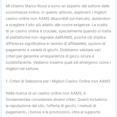
Mi chiamo Marco Rossi e sono un esperto del settore delle
scommesse online. In questo articolo, esplorerò i migliori
casino online non AAMS disponibili sul mercato, aiutandovi
a scegliere il sito più adatto alle vostre esigenze. La scelta
di un casino online è cruciale, specialmente quando si tratta
di piattaforme non regolate dall’AAMS, poiché ciò implica
differenze significative in termini di affidabilità, opzioni di
pagamento e varietà di giochi. Dobbiamo valutare vari
criteri per garantire un’esperienza di gioco sicura e
soddisfacente. Vediamo insieme quali siti emergono come i
migliori nel settore.
1. Criteri di Selezione per i Migliori Casino Online non AAMS
Nella ricerca di un casino online non AAMS, è
fondamentale considerare diversi criteri. Questi includono
la reputazione del sito, l’offerta di giochi, i metodi di
pagamento, i bonus e le promozioni, oltre al supporto