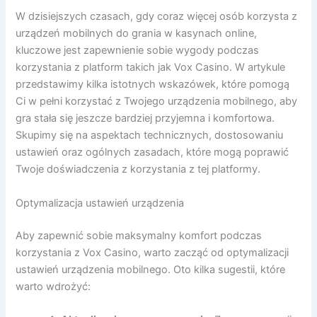
W dzisiejszych czasach, gdy coraz więcej osób korzysta z
urządzeń mobilnych do grania w kasynach online,
kluczowe jest zapewnienie sobie wygody podczas
korzystania z platform takich jak Vox Casino. W artykule
przedstawimy kilka istotnych wskazówek, które pomogą
Ci w pełni korzystać z Twojego urządzenia mobilnego, aby
gra stała się jeszcze bardziej przyjemna i komfortowa.
Skupimy się na aspektach technicznych, dostosowaniu
ustawień oraz ogólnych zasadach, które mogą poprawić
Twoje doświadczenia z korzystania z tej platformy.
Optymalizacja ustawień urządzenia
Aby zapewnić sobie maksymalny komfort podczas
korzystania z Vox Casino, warto zacząć od optymalizacji
ustawień urządzenia mobilnego. Oto kilka sugestii, które
warto wdrożyć: