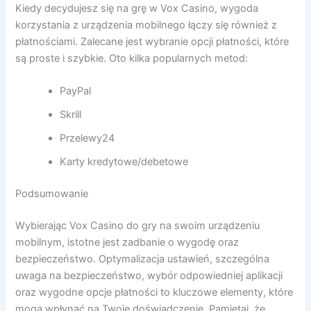
Kiedy decydujesz się na grę w Vox Casino, wygoda
korzystania z urządzenia mobilnego łączy się również z
płatnościami. Zalecane jest wybranie opcji płatności, które
są proste i szybkie. Oto kilka popularnych metod:
PayPal
Skrill
Przelewy24
Karty kredytowe/debetowe
Podsumowanie
Wybierając Vox Casino do gry na swoim urządzeniu
mobilnym, istotne jest zadbanie o wygodę oraz
bezpieczeństwo. Optymalizacja ustawień, szczególna
uwaga na bezpieczeństwo, wybór odpowiedniej aplikacji
oraz wygodne opcje płatności to kluczowe elementy, które
mogą wpłynąć na Twoje doświadczenie. Pamiętaj, że