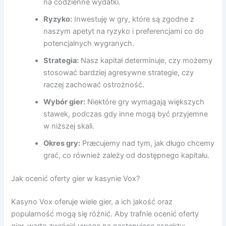
na codzienne wydatki.
Ryzyko:
Inwestuję w gry, które są zgodne z
naszym apetyt na ryzyko i preferencjami co do
potencjalnych wygranych.
Strategia:
Nasz kapitał determinuje, czy możemy
stosować bardziej agresywne strategie, czy
raczej zachować ostrożność.
Wybór gier:
Niektóre gry wymagają większych
stawek, podczas gdy inne mogą być przyjemne
w niższej skali.
Okres gry:
Præcujemy nad tym, jak długo chcemy
grać, co również zależy od dostępnego kapitału.
Jak ocenić oferty gier w kasynie Vox?
Kasyno Vox oferuje wiele gier, a ich jakość oraz
popularność mogą się różnić. Aby trafnie ocenić oferty
gier, warto zwrócić uwagę na następujące aspekty: