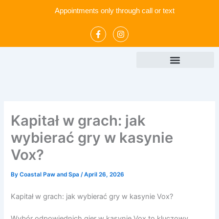
Skip
Appointments only through call or text
to
content
F
I
a
n
c
s
e
t
b
a
o
g
o
r
k
a
-
m
f
Kapitał w grach: jak
wybierać gry w kasynie
Vox?
By
Coastal Paw and Spa
/
April 26, 2026
Kapitał w grach: jak wybierać gry w kasynie Vox?
Wybór odpowiednich gier w kasynie Vox to kluczowy