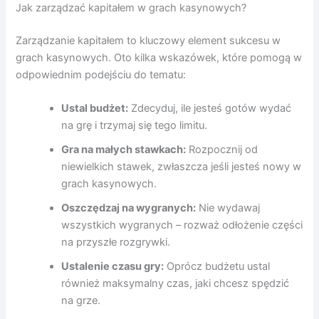
Jak zarządzać kapitałem w grach kasynowych?
Zarządzanie kapitałem to kluczowy element sukcesu w
grach kasynowych. Oto kilka wskazówek, które pomogą w
odpowiednim podejściu do tematu:
Ustal budżet:
Zdecyduj, ile jesteś gotów wydać
na grę i trzymaj się tego limitu.
Gra na małych stawkach:
Rozpocznij od
niewielkich stawek, zwłaszcza jeśli jesteś nowy w
grach kasynowych.
Oszczędzaj na wygranych:
Nie wydawaj
wszystkich wygranych – rozważ odłożenie części
na przyszłe rozgrywki.
Ustalenie czasu gry:
Oprócz budżetu ustal
również maksymalny czas, jaki chcesz spędzić
na grze.