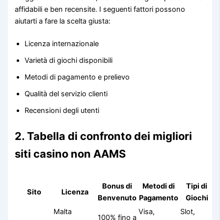
affidabili e ben recensite. I seguenti fattori possono
aiutarti a fare la scelta giusta:
Licenza internazionale
Varietà di giochi disponibili
Metodi di pagamento e prelievo
Qualità del servizio clienti
Recensioni degli utenti
2. Tabella di confronto dei migliori
siti casino non AAMS
Bonus di
Metodi di
Tipi di
Sito
Licenza
Benvenuto
Pagamento
Giochi
Malta
Visa,
Slot,
100% fino a