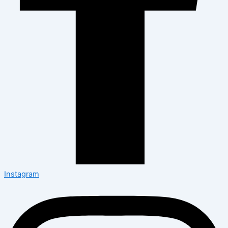
Instagram