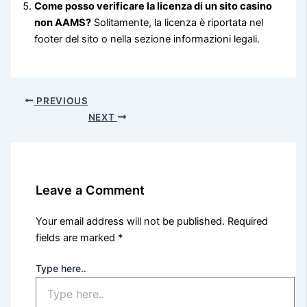
Come posso verificare la licenza di un sito casino
non AAMS?
Solitamente, la licenza è riportata nel
footer del sito o nella sezione informazioni legali.
PREVIOUS
NEXT
Leave a Comment
Your email address will not be published.
Required
fields are marked
*
Type here..