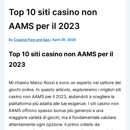
Top 10 siti casino non
AAMS per il 2023
By
Coastal Paw and Spa
/
April 28, 2026
Top 10 siti casino non AAMS per il
2023
Mi chiamo Marco Rossi e sono un esperto nel settore dei
giochi online. In questo articolo, esploreremo i migliori siti
casino non AAMS per il 2023, aiutandoti a scegliere la
piattaforma più adatta alle tue esigenze. I siti casino non
AAMS offrono spesso bonus più generosi e una
maggiore varietà di giochi, ma è fondamentale valutare
attentamente ogni opzione. Il primo criterio da