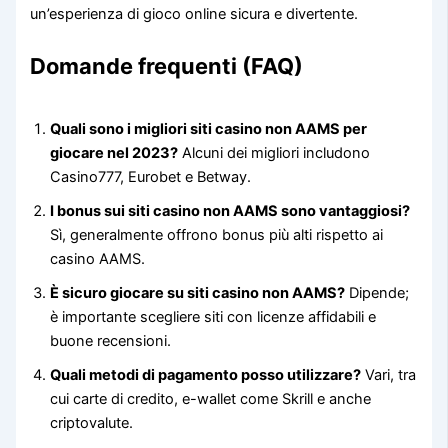
un’esperienza di gioco online sicura e divertente.
Domande frequenti (FAQ)
Quali sono i migliori siti casino non AAMS per
giocare nel 2023?
Alcuni dei migliori includono
Casino777, Eurobet e Betway.
I bonus sui siti casino non AAMS sono vantaggiosi?
Sì, generalmente offrono bonus più alti rispetto ai
casino AAMS.
È sicuro giocare su siti casino non AAMS?
Dipende;
è importante scegliere siti con licenze affidabili e
buone recensioni.
Quali metodi di pagamento posso utilizzare?
Vari, tra
cui carte di credito, e-wallet come Skrill e anche
criptovalute.