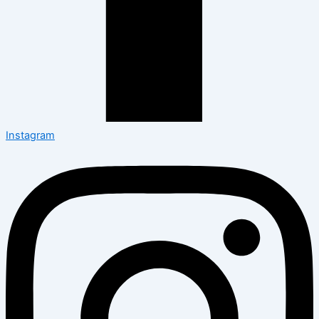
Instagram