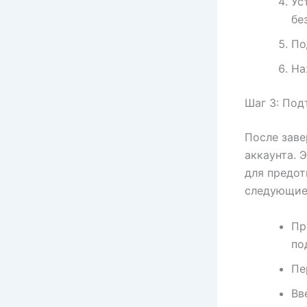
Ус
бе
По
На
Шаг 3: Под
После зав
аккаунта. 
для предот
следующие
Пр
по
Пе
Вв