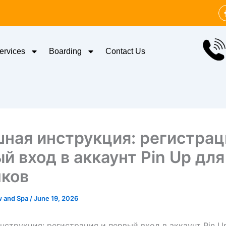
ervices
Boarding
Contact Us
ная инструкция: регистрац
й вход в аккаунт Pin Up для
чков
w and Spa
/
June 19, 2026
нструкция: регистрация и первый вход в аккаунт Pin U