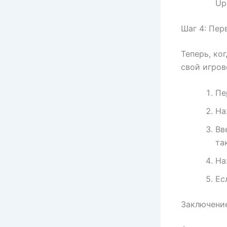
Up
Шаг 4: Пер
Теперь, ко
свой игров
Пе
На
Вв
та
На
Ес
Заключени