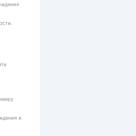
рждения
ости.
ите
омеру
ждения и