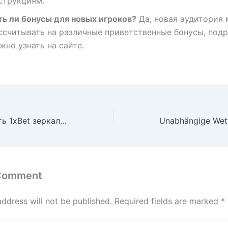
струкциям.
ть ли бонусы для новых игроков?
Да, новая аудитория
ссчитывать на различные приветственные бонусы, под
жно узнать на сайте.
Как использовать 1xBet зеркало для прямой загрузки клиента?
 Comment
address will not be published.
Required fields are marked
*