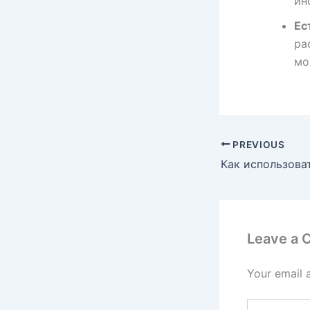
ин
Ес
ра
мо
PREVIOUS
Leave a
Your email 
Type