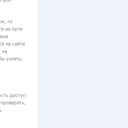
ок, то
ги на пути
овое
я на сайте
 на
ы узнать,
есть доступ
 проверять,
ь