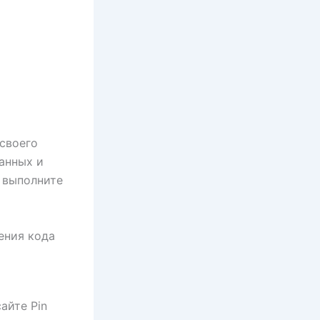
своего
анных и
 выполните
ения кода
айте Pin