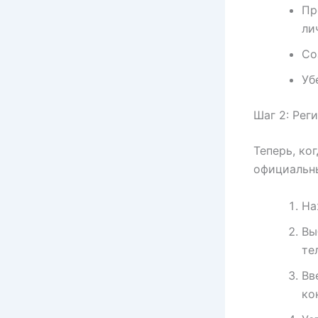
Пр
ли
Со
Уб
Шаг 2: Рег
Теперь, ко
официальны
На
Вы
те
Вв
ко