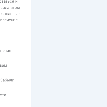
оваться и
авила игры
безопасные
звлечение
нения
 вам
“Забыли
ета