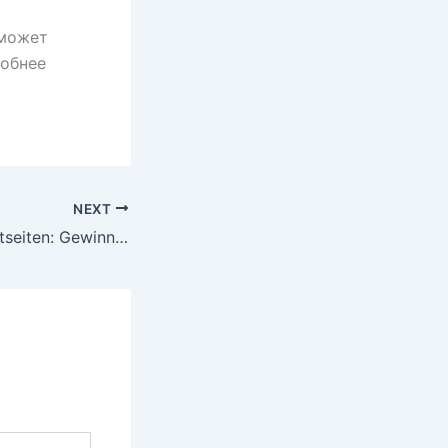
 может
робнее
NEXT
Unabhängige Wettseiten: Gewinnchancen ohne OASIS steigern