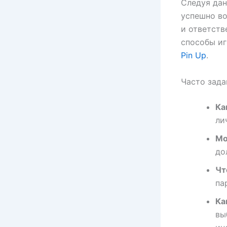
Следуя дан
успешно во
и ответств
способы иг
Pin Up
.
Часто зада
Ка
ли
Мо
до
Чт
па
Ка
вы